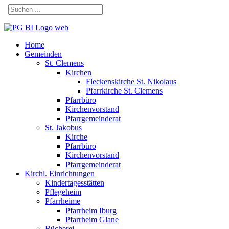
Home
Gemeinden
St. Clemens
Kirchen
Fleckenskirche St. Nikolaus
Pfarrkirche St. Clemens
Pfarrbüro
Kirchenvorstand
Pfarrgemeinderat
St. Jakobus
Kirche
Pfarrbüro
Kirchenvorstand
Pfarrgemeinderat
Kirchl. Einrichtungen
Kindertagesstätten
Pflegeheim
Pfarrheime
Pfarrheim Iburg
Pfarrheim Glane
Bücherei