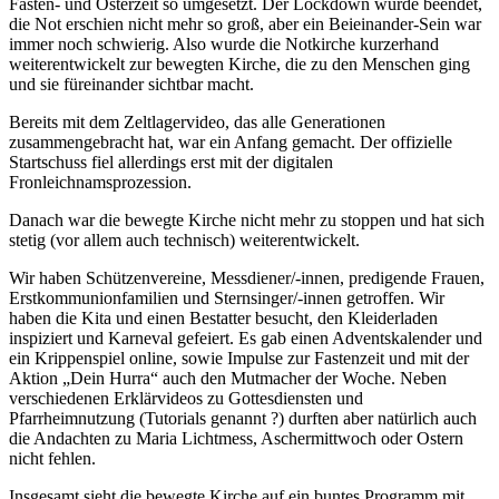
Fasten- und Osterzeit so umgesetzt. Der Lockdown wurde beendet,
die Not erschien nicht mehr so groß, aber ein Beieinander-Sein war
immer noch schwierig. Also wurde die Notkirche kurzerhand
weiterentwickelt zur bewegten Kirche, die zu den Menschen ging
und sie füreinander sichtbar macht.
Bereits mit dem Zeltlagervideo, das alle Generationen
zusammengebracht hat, war ein Anfang gemacht. Der offizielle
Startschuss fiel allerdings erst mit der digitalen
Fronleichnamsprozession.
Danach war die bewegte Kirche nicht mehr zu stoppen und hat sich
stetig (vor allem auch technisch) weiterentwickelt.
Wir haben Schützenvereine, Messdiener/-innen, predigende Frauen,
Erstkommunionfamilien und Sternsinger/-innen getroffen. Wir
haben die Kita und einen Bestatter besucht, den Kleiderladen
inspiziert und Karneval gefeiert. Es gab einen Adventskalender und
ein Krippenspiel online, sowie Impulse zur Fastenzeit und mit der
Aktion „Dein Hurra“ auch den Mutmacher der Woche. Neben
verschiedenen Erklärvideos zu Gottesdiensten und
Pfarrheimnutzung (Tutorials genannt ?) durften aber natürlich auch
die Andachten zu Maria Lichtmess, Aschermittwoch oder Ostern
nicht fehlen.
Insgesamt sieht die bewegte Kirche auf ein buntes Programm mit