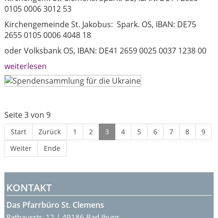
0105 0006 3012 53
Kirchengemeinde St. Jakobus: Spark. OS, IBAN: DE75
2655 0105 0006 4048 18
oder Volksbank OS, IBAN: DE41 2659 0025 0037 1238 00
weiterlesen
Seite 3 von 9
Start
Zurück
1
2
3
4
5
6
7
8
9
Weiter
Ende
KONTAKT
Das Pfarrbüro St. Clemens
Rathausstr. 12 | 49186 Bad Iburg