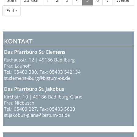
Start
Zurück
1
2
3
4
5
6
7
Weiter
Ende
KONTAKT
Das Pfarrbüro St. Clemens
Rathausstr. 12 | 49186 Bad Iburg
Frau Lauhoff
Tel.: 05403 380, Fax: 05403 542134
st.clemens-iburg@bistum-os.de
Das Pfarrbüro St. Jakobus
Kirchstr. 10 | 49186 Bad Iburg-Glane
Frau Niebusch
Tel.: 05403 327, Fax: 05403 5633
st.jakobus-glane@bistum-os.de